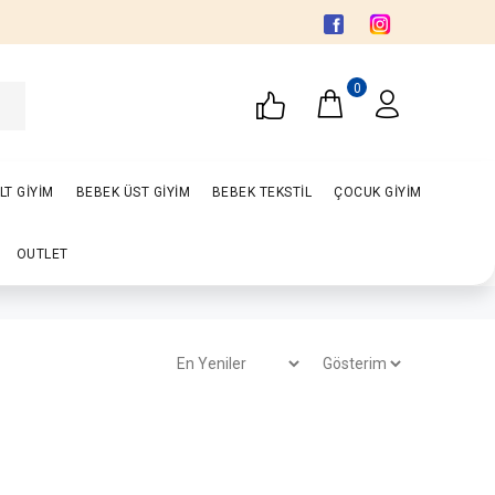
0
LT GİYİM
BEBEK ÜST GİYİM
BEBEK TEKSTİL
ÇOCUK GİYİM
OUTLET