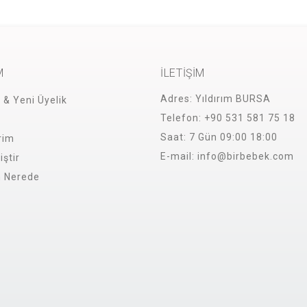
M
İLETİŞİM
Adres:
Yıldırım BURSA
i & Yeni Üyelik
Telefon:
+90 531 581 75 18
Saat:
7 Gün 09:00 18:00
rim
E-mail:
info@birbebek.com
iştir
m Nerede