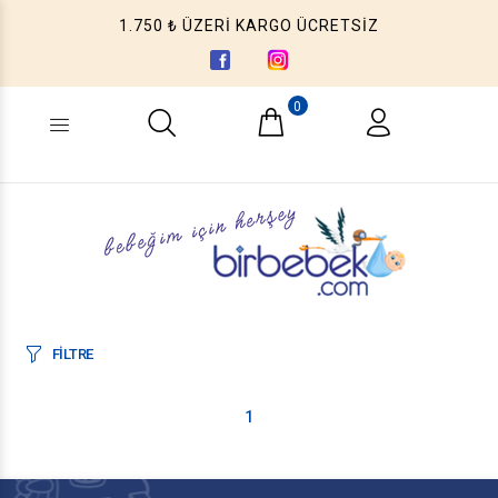
1.750 ₺ ÜZERİ KARGO ÜCRETSİZ
0
Ne aramıştınız? (Ürün, Kategori ...)
FİLTRE
1